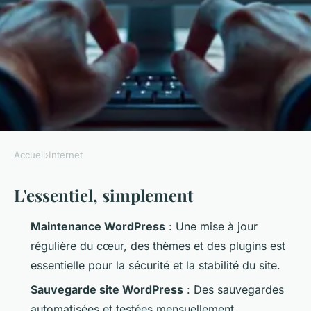
Accueil
›
Internet
INTERNET
L'essentiel, simplement
Top conseils pour gérer la
maintenance de votre site
Maintenance WordPress
: Une mise à jour
WordPress
régulière du cœur, des thèmes et des plugins est
essentielle pour la sécurité et la stabilité du site.
Franceline
•
21/04/2026 20:13
•
11 min de lecture
Sauvegarde site WordPress
: Des sauvegardes
automatisées et testées mensuellement