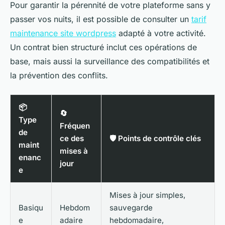
Pour garantir la pérennité de votre plateforme sans y
passer vos nuits, il est possible de consulter un
tarif
maintenance site wordpress
adapté à votre activité.
Un contrat bien structuré inclut ces opérations de
base, mais aussi la surveillance des compatibilités et
la prévention des conflits.
📦
🔄
Type
Fréquen
de
ce des
🛡️ Points de contrôle clés
maint
mises à
enanc
jour
e
Mises à jour simples,
Basiqu
Hebdom
sauvegarde
e
adaire
hebdomadaire,