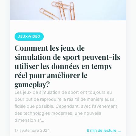
JEUX-VIDEO
Comment les jeux de
simulation de sport peuvent-ils
utiliser les données en temps
réel pour améliorer le
gameplay?
Les jeux de simulation de sport ont toujours eu
pour but de reproduire la réalité de manière aussi
fidèle que possible. Cependant, avec l'avènement
des technologies modernes, une nouvelle
dimension s'...
17 septembre 2024
8 min de lecture →