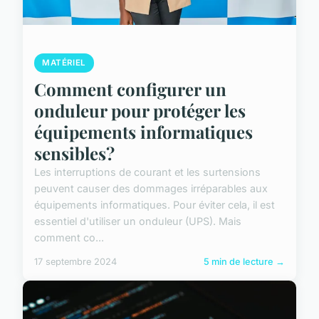
MATÉRIEL
Comment configurer un
onduleur pour protéger les
équipements informatiques
sensibles?
Les interruptions de courant et les surtensions
peuvent causer des dommages irréparables aux
équipements informatiques. Pour éviter cela, il est
essentiel d'utiliser un onduleur (UPS). Mais
comment co...
17 septembre 2024
5 min de lecture →