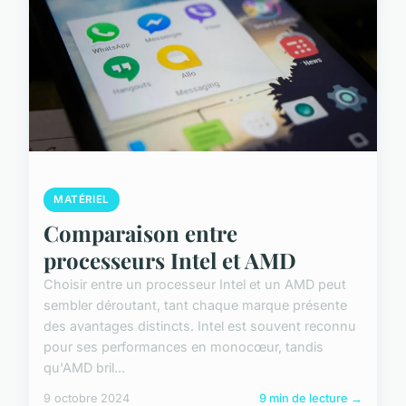
MATÉRIEL
Comparaison entre
processeurs Intel et AMD
Choisir entre un processeur Intel et un AMD peut
sembler déroutant, tant chaque marque présente
des avantages distincts. Intel est souvent reconnu
pour ses performances en monocœur, tandis
qu'AMD bril...
9 octobre 2024
9 min de lecture →