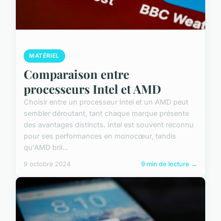
MATÉRIEL
Comparaison entre
processeurs Intel et AMD
Choisir entre un processeur Intel et un AMD peut
sembler déroutant, tant chaque marque présente
des avantages distincts. Intel est souvent reconnu
pour ses performances en monocœur, tandis
qu'AMD bril...
9 octobre 2024
9 min de lecture →