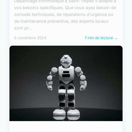
Dépannage informatique à Saint-Tropez s'adapte à
vos besoins spécifiques. Que vous ayez besoin de
conseils techniques, de réparations d'urgence ou
de maintenance préventive, des experts locaux
sont pr...
5 novembre 2024
7 min de lecture →