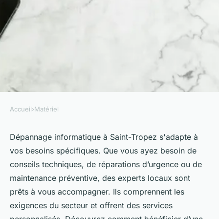
Accueil
›
Matériel
MATÉRIEL
Dépannage informatique saint
Dépannage informatique à Saint-Tropez s'adapte à
vos besoins spécifiques. Que vous ayez besoin de
tropez : services adaptés à vos
conseils techniques, de réparations d’urgence ou de
besoins
maintenance préventive, des experts locaux sont
prêts à vous accompagner. Ils comprennent les
Lucas
•
5 novembre 2024
•
7 min de lecture
exigences du secteur et offrent des services